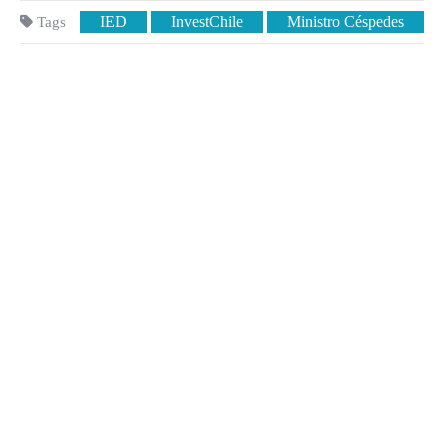
IED
InvestChile
Ministro Céspedes
Tags