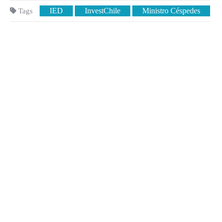
IED
InvestChile
Ministro Céspedes
Tags