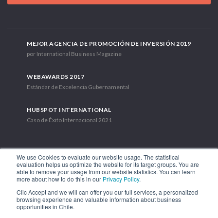
MEJOR AGENCIA DE PROMOCIÓN DE INVERSIÓN 2019
por International Business Magazine
WEBAWARDS 2017
Estándar de Excelencia Gubernamental
HUBSPOT INTERNATIONAL
Caso de Éxito Internacional 2021
We use Cookies to evaluate our website usage. The statistical
evaluation helps us optimize the website for its target groups. You are
able to remove your usage from our website statistics. You can learn
Av. Libertador Bernardo O'Higgins 1449, Torre 7, Piso 15. Santiago,
more about how to do this in our
Privacy Policy
.
Chile.
Clic Accept and we will can offer you our full services, a personalized
Teléfono: (56-2) 2663 9211
browsing experience and valuable information about business
opportunities in Chile.
SÍGUENOS