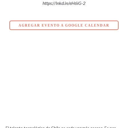
https://lnkd.in/eH6iG-2
AGREGAR EVENTO A GOOGLE CALENDAR
El talento tecnológico de Chile es cada vez más escaso. Es por