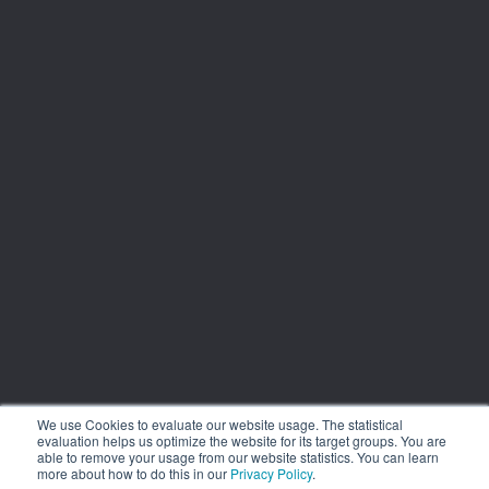
We use Cookies to evaluate our website usage. The statistical
evaluation helps us optimize the website for its target groups. You are
able to remove your usage from our website statistics. You can learn
more about how to do this in our
Privacy Policy
.