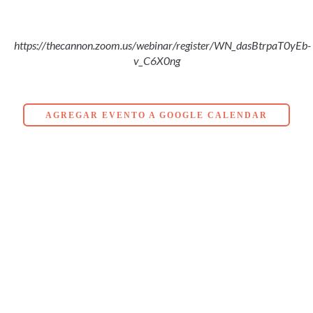
https://thecannon.zoom.us/webinar/register/WN_dasBtrpaT0yEb-
v_C6X0ng
AGREGAR EVENTO A GOOGLE CALENDAR