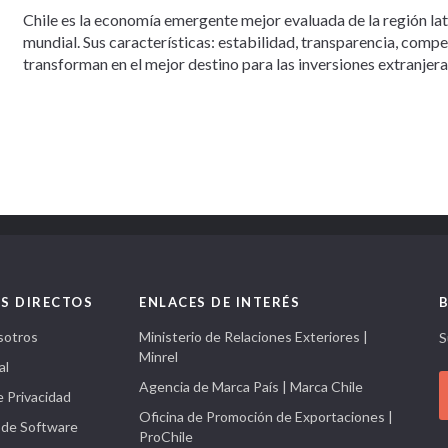
Chile es la economía emergente mejor evaluada de la región la
mundial. Sus características: estabilidad, transparencia, comp
transforman en el mejor destino para las inversiones extranjera
S DIRECTOS
ENLACES DE INTERÉS
sotros
Ministerio de Relaciones Exteriores |
S
Minrel
al
Agencia de Marca País | Marca Chile
e Privacidad
Oficina de Promoción de Exportaciones |
 de Software
ProChile