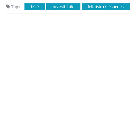
IED
InvestChile
Ministro Céspedes
Tags