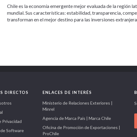
Chile es la economía emergente mejor evaluada de la región la
mundial. Sus características: estabilidad, transparencia, comp
transforman en el mejor destino para las inversiones extranjera
S DIRECTOS
ENLACES DE INTERÉS
sotros
Ministerio de Relaciones Exteriores |
S
Minrel
al
Agencia de Marca País | Marca Chile
e Privacidad
Oficina de Promoción de Exportaciones |
 de Software
ProChile