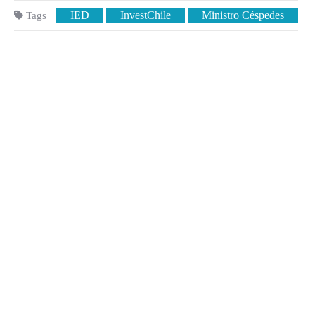
IED
InvestChile
Ministro Céspedes
Tags