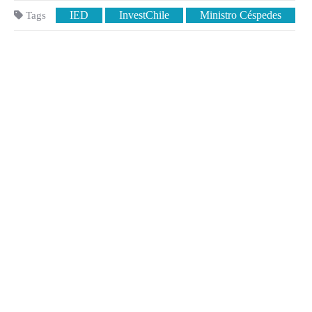
IED
InvestChile
Ministro Céspedes
Tags