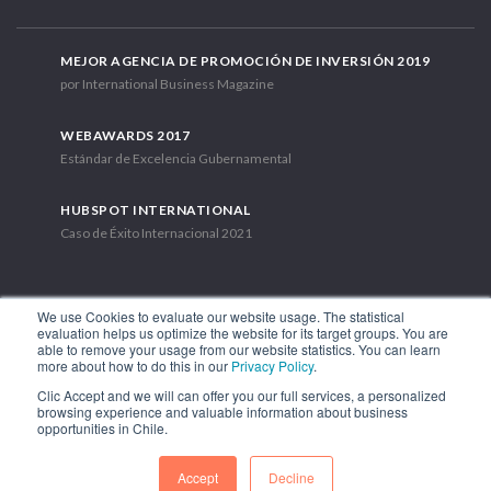
MEJOR AGENCIA DE PROMOCIÓN DE INVERSIÓN 2019
por International Business Magazine
WEBAWARDS 2017
Estándar de Excelencia Gubernamental
HUBSPOT INTERNATIONAL
Caso de Éxito Internacional 2021
We use Cookies to evaluate our website usage. The statistical
evaluation helps us optimize the website for its target groups. You are
able to remove your usage from our website statistics. You can learn
Av. Libertador Bernardo O'Higgins 1449, Torre 7, Piso 15. Santiago,
more about how to do this in our
Privacy Policy
.
Chile.
Clic Accept and we will can offer you our full services, a personalized
Teléfono: (56-2) 2663 9211
browsing experience and valuable information about business
opportunities in Chile.
SÍGUENOS
Accept
Decline