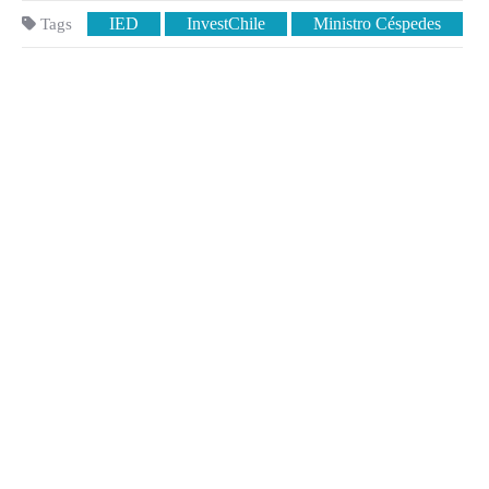
IED
InvestChile
Ministro Céspedes
Tags