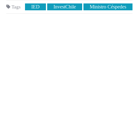
IED
InvestChile
Ministro Céspedes
Tags