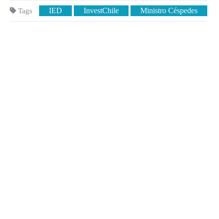
IED
InvestChile
Ministro Céspedes
Tags