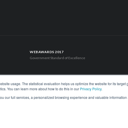
9
WEBAWARDS 2017
Government Standard of Excellence
site usage. The statistical evaluation helps us optimize the website for its target
tics. You can learn more about how to do this in our
Privacy Policy
.
 you our full services, a personalized browsing experience and valuable information
loor. Santiago, Chile.
Phone: (56-2) 2663 9211