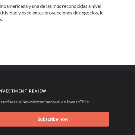
tinoamericana y una de las más reconocidas a nivel
etitividad y excelentes proyecciones de negocios, lo
s.
INVESTMENT REVIEW
uscribete al newsletter mensual de InvestChile
Subscribe now