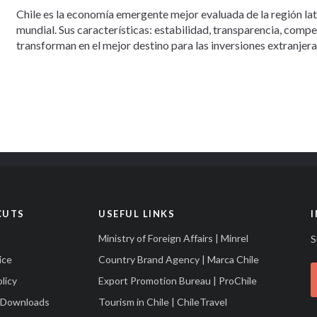
Chile es la economía emergente mejor evaluada de la región la
mundial. Sus características: estabilidad, transparencia, comp
transforman en el mejor destino para las inversiones extranjera
CUTS
USEFUL LINKS
Ministry of Foreign Affairs | Minrel
S
ice
Country Brand Agency | Marca Chile
licy
Export Promotion Bureau | ProChile
 Downloads
Tourism in Chile | ChileTravel