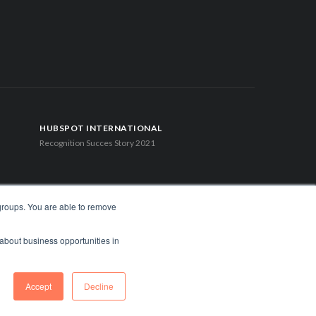
HUBSPOT INTERNATIONAL
Recognition Succes Story 2021
 groups. You are able to remove
 about business opportunities in
FOLLOW US
Accept
Decline