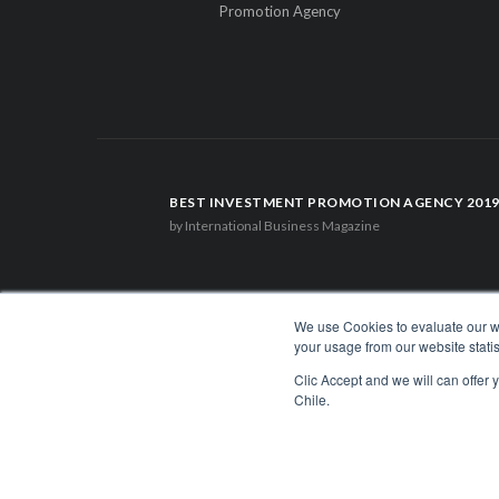
Promotion Agency
BEST INVESTMENT PROMOTION AGENCY 201
by International Business Magazine
We use Cookies to evaluate our web
your usage from our website statis
Clic Accept and we will can offer
Chile.
1.449 Libertador Bernardo O'Higgins Avenue, Tower 7, 15th F