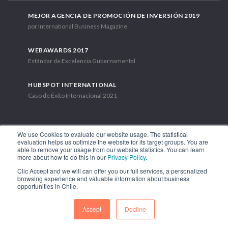
MEJOR AGENCIA DE PROMOCIÓN DE INVERSIÓN 2019
por International Business Magazine
WEBAWARDS 2017
Estándar de Excelencia Gubernamental
HUBSPOT INTERNATIONAL
Caso de Éxito Internacional 2021
We use Cookies to evaluate our website usage. The statistical
evaluation helps us optimize the website for its target groups. You are
able to remove your usage from our website statistics. You can learn
Av. Libertador Bernardo O'Higgins 1449, Torre 7, Piso 15. Santiago,
more about how to do this in our
Privacy Policy
.
Chile.
Clic Accept and we will can offer you our full services, a personalized
Teléfono: (56-2) 2663 9211
browsing experience and valuable information about business
opportunities in Chile.
SÍGUENOS
Accept
Decline