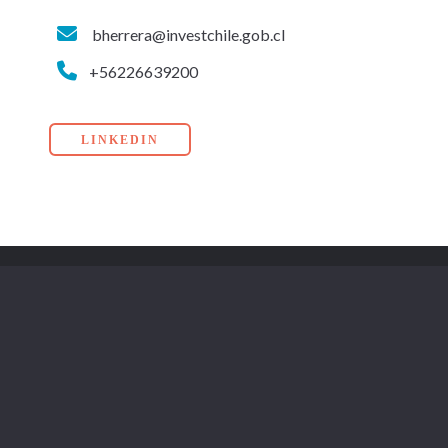
bherrera@investchile.gob.cl
+56226639200
LINKEDIN