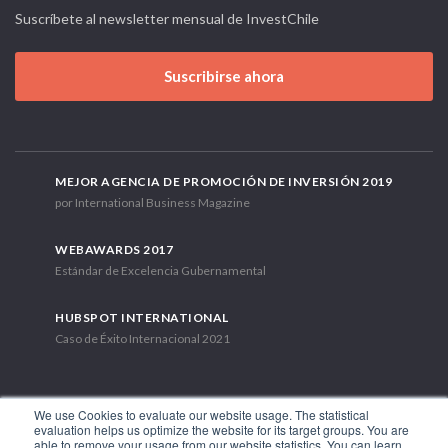
Suscríbete al newsletter mensual de InvestChile
Suscribirse ahora
MEJOR AGENCIA DE PROMOCIÓN DE INVERSIÓN 2019
por International Business Magazine
WEBAWARDS 2017
Estándar de Excelencia Gubernamental
HUBSPOT INTERNATIONAL
Caso de Éxito Internacional 2021
We use Cookies to evaluate our website usage. The statistical
evaluation helps us optimize the website for its target groups. You are
able to remove your usage from our website statistics. You can learn