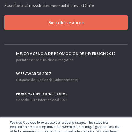
Suscríbete al newsletter mensual de InvestChile
Suscribirse ahora
MEJOR AGENCIA DE PROMOCIÓN DE INVERSIÓN 2019
por International Business Magazine
WEBAWARDS 2017
Estándar de Excelencia Gubernamental
HUBSPOT INTERNATIONAL
Caso de Éxito Internacional 2021
We use Cookies to evaluate our website usage. The statistical
evaluation helps us optimize the website for its target groups. You are
able to remove your usage from our website statistics. You can learn