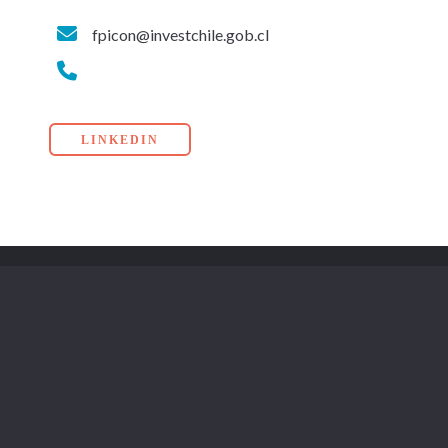
fpicon@investchile.gob.cl
LINKEDIN