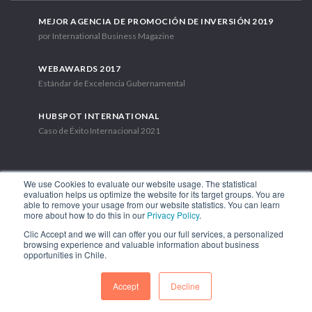
MEJOR AGENCIA DE PROMOCIÓN DE INVERSIÓN 2019
por International Business Magazine
WEBAWARDS 2017
Estándar de Excelencia Gubernamental
HUBSPOT INTERNATIONAL
Caso de Éxito Internacional 2021
We use Cookies to evaluate our website usage. The statistical
evaluation helps us optimize the website for its target groups. You are
able to remove your usage from our website statistics. You can learn
Av. Libertador Bernardo O'Higgins 1449, Torre 7, Piso 15. Santiago,
more about how to do this in our
Privacy Policy
.
Chile.
Clic Accept and we will can offer you our full services, a personalized
Teléfono: (56-2) 2663 9211
browsing experience and valuable information about business
opportunities in Chile.
SÍGUENOS
Accept
Decline