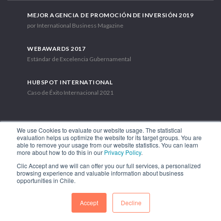
MEJOR AGENCIA DE PROMOCIÓN DE INVERSIÓN 2019
por International Business Magazine
WEBAWARDS 2017
Estándar de Excelencia Gubernamental
HUBSPOT INTERNATIONAL
Caso de Éxito Internacional 2021
We use Cookies to evaluate our website usage. The statistical
evaluation helps us optimize the website for its target groups. You are
able to remove your usage from our website statistics. You can learn
Av. Libertador Bernardo O'Higgins 1449, Torre 7, Piso 15. Santiago,
more about how to do this in our
Privacy Policy
.
Chile.
Clic Accept and we will can offer you our full services, a personalized
Teléfono: (56-2) 2663 9211
browsing experience and valuable information about business
opportunities in Chile.
SÍGUENOS
Accept
Decline