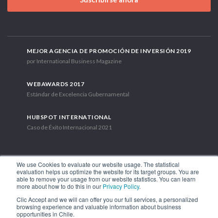
MEJOR AGENCIA DE PROMOCIÓN DE INVERSIÓN 2019
por International Business Magazine
WEBAWARDS 2017
Estándar de Excelencia Gubernamental
HUBSPOT INTERNATIONAL
Caso de Éxito Internacional 2021
We use Cookies to evaluate our website usage. The statistical
evaluation helps us optimize the website for its target groups. You are
able to remove your usage from our website statistics. You can learn
Av. Libertador Bernardo O'Higgins 1449, Torre 7, Piso 15. Santiago,
more about how to do this in our
Privacy Policy
.
Chile.
Clic Accept and we will can offer you our full services, a personalized
Teléfono: (56-2) 2663 9211
browsing experience and valuable information about business
opportunities in Chile.
SÍGUENOS