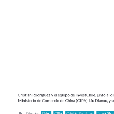
Cristián Rodríguez y el equipo de InvestChile, junto al 
Ministerio de Comercio de China (CIPA), Liu Dianxu, y s
Etiquetas:
China
,
CIPA
,
Cristián Rodríguez
,
Invest Sha