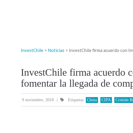
InvestChile
>
Noticias
>
InvestChile firma acuerdo con In
InvestChile firma acuerdo 
fomentar la llegada de comp
|
9 noviembre, 2018
Etiquetas:
China
,
CIPA
,
Cristián R