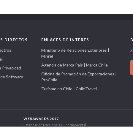
S DIRECTOS
ENLACES DE INTERÉS
sotros
Ministerio de Relaciones Exteriores |
S
Minrel
al
Agencia de Marca País | Marca Chile
e Privacidad
Oficina de Promoción de Exportaciones |
 de Software
ProChile
Turismo en Chile | ChileTravel
WEBAWARDS 2017
Estándar de Excelencia Gubernamental