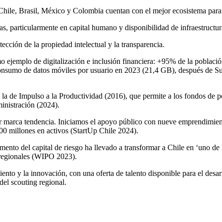
. Chile, Brasil, México y Colombia cuentan con el mejor ecosistema para
mas, particularmente en capital humano y disponibilidad de infraestruc
tección de la propiedad intelectual y la transparencia.
mo ejemplo de digitalización e inclusión financiera: +95% de la pobla
consumo de datos móviles por usuario en 2023 (21,4 GB), después de Su
a de Impulso a la Productividad (2016), que permite a los fondos de pen
inistración (2024).
marca tendencia. Iniciamos el apoyo público con nueve emprendimientos
00 millones en activos (StartUp Chile 2024).
ento del capital de riesgo ha llevado a transformar a Chile en ‘uno de 
regionales (WIPO 2023).
nto y la innovación, con una oferta de talento disponible para el desa
el scouting regional.