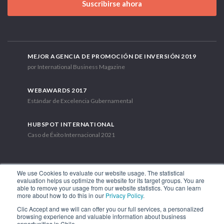
Suscribirse ahora
MEJOR AGENCIA DE PROMOCIÓN DE INVERSIÓN 2019
por International Business Magazine
WEBAWARDS 2017
Estándar de Excelencia Gubernamental
HUBSPOT INTERNATIONAL
Caso de Éxito Internacional 2021
We use Cookies to evaluate our website usage. The statistical
evaluation helps us optimize the website for its target groups. You are
able to remove your usage from our website statistics. You can learn
Av. Libertador Bernardo O'Higgins 1449, Torre 7, Piso 15. Santiago,
more about how to do this in our
Privacy Policy
.
Chile.
Clic Accept and we will can offer you our full services, a personalized
Teléfono: (56-2) 2663 9211
browsing experience and valuable information about business
opportunities in Chile.