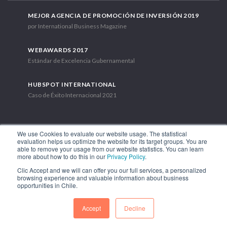
MEJOR AGENCIA DE PROMOCIÓN DE INVERSIÓN 2019
por International Business Magazine
WEBAWARDS 2017
Estándar de Excelencia Gubernamental
HUBSPOT INTERNATIONAL
Caso de Éxito Internacional 2021
We use Cookies to evaluate our website usage. The statistical
evaluation helps us optimize the website for its target groups. You are
able to remove your usage from our website statistics. You can learn
Av. Libertador Bernardo O'Higgins 1449, Torre 7, Piso 15. Santiago,
more about how to do this in our
Privacy Policy
.
Chile.
Clic Accept and we will can offer you our full services, a personalized
Teléfono: (56-2) 2663 9211
browsing experience and valuable information about business
opportunities in Chile.
SÍGUENOS
Accept
Decline