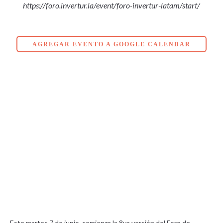
https://foro.invertur.la/event/foro-invertur-latam/start/
AGREGAR EVENTO A GOOGLE CALENDAR
Este martes 7 de junio, comienza la 8va versión del Foro de