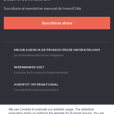
Suscríbete al newsletter mensual de InvestChile
Suscribirse ahora
MEJOR AGENCIA DE PROMOCIÓN DE INVERSIÓN 2019
por International Business Magazine
WEBAWARDS 2017
Estándar de Excelencia Gubernamental
HUBSPOT INTERNATIONAL
Caso de Éxito Internacional 2021
We use Cookies to evaluate our website usage. The statistical
evaluation helps us optimize the website for its target groups. You are