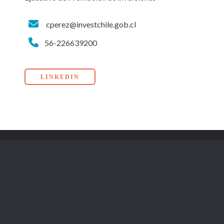
cperez@investchile.gob.cl
56-226639200
LINKEDIN