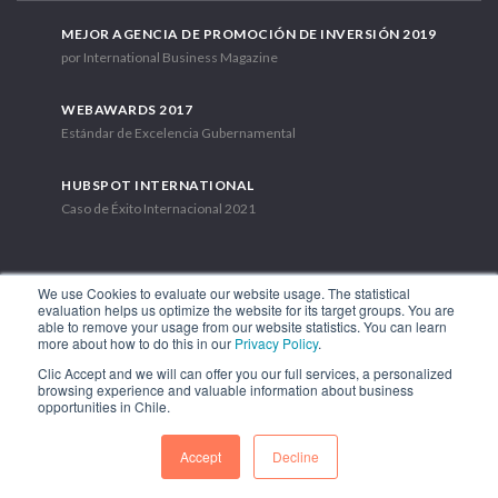
MEJOR AGENCIA DE PROMOCIÓN DE INVERSIÓN 2019
por International Business Magazine
WEBAWARDS 2017
Estándar de Excelencia Gubernamental
HUBSPOT INTERNATIONAL
Caso de Éxito Internacional 2021
We use Cookies to evaluate our website usage. The statistical
evaluation helps us optimize the website for its target groups. You are
able to remove your usage from our website statistics. You can learn
Av. Libertador Bernardo O'Higgins 1449, Torre 7, Piso 15. Santiago,
more about how to do this in our
Privacy Policy
.
Chile.
Clic Accept and we will can offer you our full services, a personalized
Teléfono: (56-2) 2663 9211
browsing experience and valuable information about business
opportunities in Chile.
SÍGUENOS
Accept
Decline