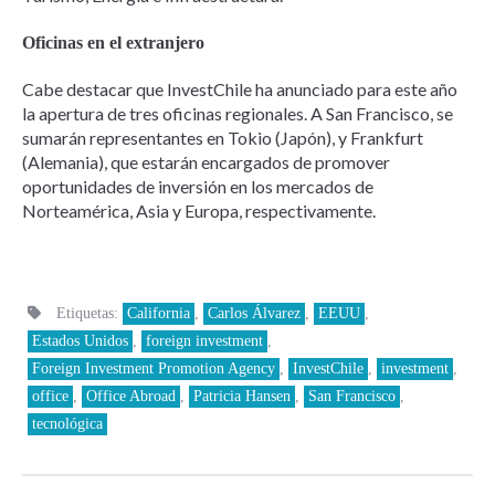
Oficinas en el extranjero
Cabe destacar que InvestChile ha anunciado para este año
la apertura de tres oficinas regionales. A San Francisco, se
sumarán representantes en Tokio (Japón), y Frankfurt
(Alemania), que estarán encargados de promover
oportunidades de inversión en los mercados de
Norteamérica, Asia y Europa, respectivamente.
Etiquetas:
California
,
Carlos Álvarez
,
EEUU
,
Estados Unidos
,
foreign investment
,
Foreign Investment Promotion Agency
,
InvestChile
,
investment
,
office
,
Office Abroad
,
Patricia Hansen
,
San Francisco
,
tecnológica