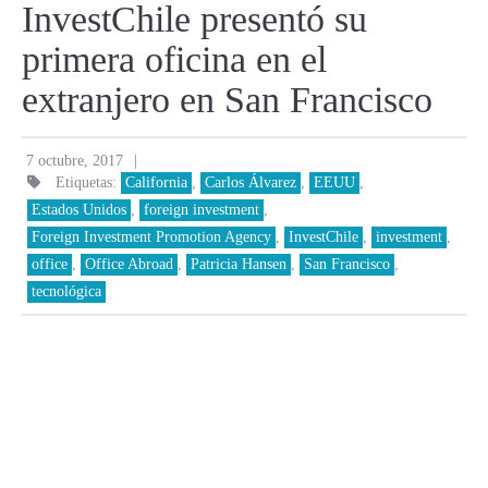
InvestChile presentó su
primera oficina en el
extranjero en San Francisco
|
7 octubre, 2017
Etiquetas:
California
,
Carlos Álvarez
,
EEUU
,
Estados Unidos
,
foreign investment
,
Foreign Investment Promotion Agency
,
InvestChile
,
investment
,
office
,
Office Abroad
,
Patricia Hansen
,
San Francisco
,
tecnológica