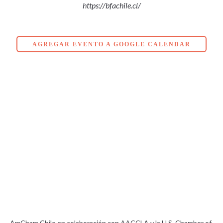
https://bfachile.cl/
AGREGAR EVENTO A GOOGLE CALENDAR
AmCham Chile en colaboración con AACCLA y la U.S. Chamber of