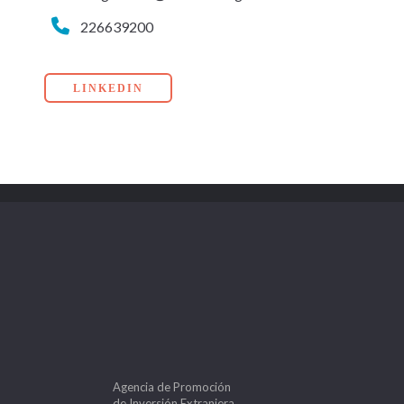
226639200
LINKEDIN
Agencia de Promoción
de Inversión Extranjera